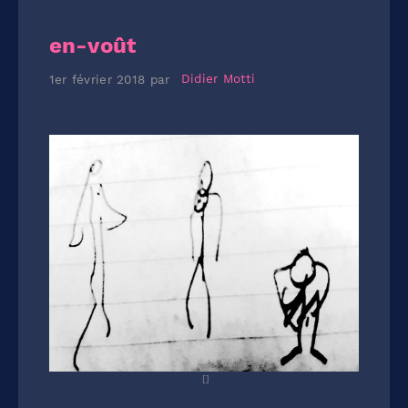
en-voût
1er février 2018
par
Didier Motti